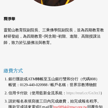
釋淨華
靈鷲山教育院副院長、三乘佛學院副院長，並為四期教育教
材研發組，為四期教育<阿含期>初階、進階、高階授課法
師，致力於弘揚佛法與教育。
繳費方式
銀行匯款或ATM轉帳至玉山銀行雙和分行（代碼808）
帳號：0129-440-020988 / 帳戶名稱：世界宗教博物館
信用卡付款（使用藍新金流系統：
https://reurl.cc/Gn3rz3
）
請於報名表填寫後三日內完成繳費，始完成報名程序。
匯款完成請來電或Eｍail至
hsu9894@mwr.org.tw
回覆告知