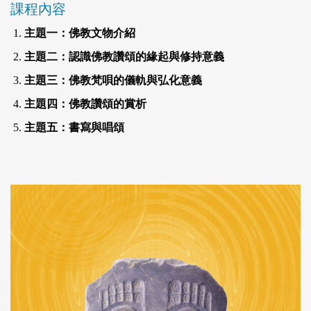
課程內容
主題一：佛教文物介紹
主題二：認識佛教讚頌的緣起與修持意義
主題三：佛教梵唄的儀軌與弘化意義
主題四：佛教讚頌的賞析
主題五：書寫與唱頌