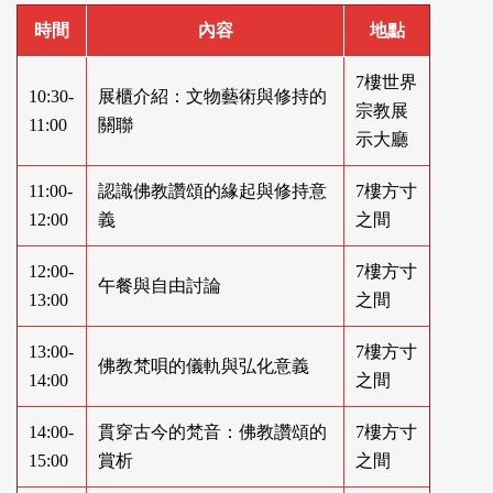
時間
內容
地點
7樓世界
10:30-
展櫃介紹：文物藝術與修持的
宗教展
11:00
關聯
示大廳
11:00-
認識佛教讚頌的緣起與修持意
7樓方寸
12:00
義
之間
12:00-
7樓方寸
午餐與自由討論
13:00
之間
13:00-
7樓方寸
佛教梵唄的儀軌與弘化意義
14:00
之間
14:00-
貫穿古今的梵音：佛教讚頌的
7樓方寸
15:00
賞析
之間