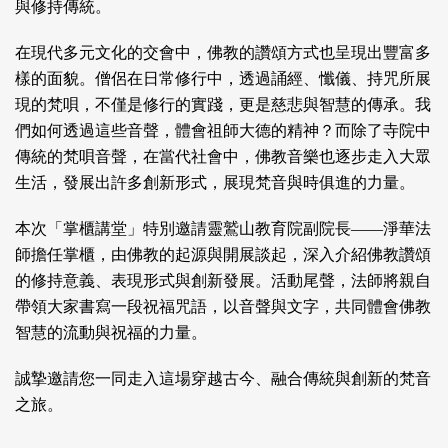
與修持傳統。
在現代多元文化的交會中，佛教的讚頌方式也呈現出豐富多
樣的面貌。僧侶在日常修行中，透過誦經、懺儀、持咒所展
現的梵唄，不僅是修行的實踐，更是慈悲與智慧的傳承。我
們如何透過這些音聲，體會祖師大德的精神？而除了寺院中
傳統的梵唄音聲，在當代社會中，佛教音樂也逐步走入大眾
生活，發展出許多創新形式，展現梵音與時俱進的力量。
本次「掌櫃講堂」特別邀請靈鷲山教育院副院長——淨華法
師擔任掌櫃，由佛教的起源與開展談起，深入介紹佛教讚頌
的修持意義、表現形式與創新發展。活動尾聲，法師將親自
帶領大家書寫一段祝福咒語，以音聲與文字，共同體會佛教
智慧的流動與祝福的力量。
誠摯邀請您一同走入這場穿越古今、融合傳統與創新的梵音
之旅。