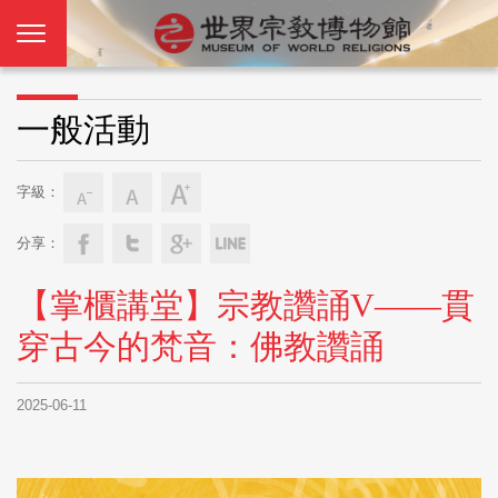
一般活動
字級：
分享：
【掌櫃講堂】宗教讚誦V——貫
穿古今的梵音：佛教讚誦
2025-06-11