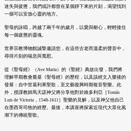
迷失與疲憊，我們或許都曾在某個靜下來的片刻，渴望找到
一個可以安放心靈的地方。
聖母的詠唱，跨越了兩千年的歲月，以愛與耐心，輕輕接住
每一個疲憊的靈魂。
世界宗教博物館誠摯邀請您，在這些古老而溫柔的聲音中，
尋得片刻的喘息與寬慰。
從《聖母經》（Ave Maria）的《聖經》典故出發，我們將
理解早期教會奠基《聖母經》的歷程，以及該經文入樂後的
發展：自中世葛利果聖歌，至文藝復興時期複音聖樂。此
外，授課教師馬天諾神父將分享他對於維多利亞［Tomás
Luis de Victoria，1548-1611］聖樂的見解，以及神父他自己
在墨西哥司牧的經歷。最後，本講座將探索近現代大眾化風
潮下的傳統聖歌。