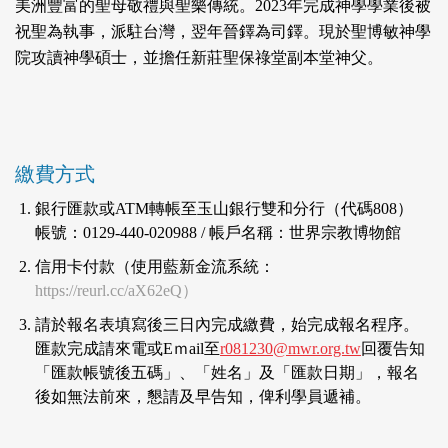
美洲豐富的聖母敬禮與聖樂傳統。2023年完成神學學業後被
祝聖為執事，派駐台灣，翌年晉鐸為司鐸。現於聖博敏神學
院攻讀神學碩士，並擔任新莊聖保祿堂副本堂神父。
繳費方式
銀行匯款或ATM轉帳至玉山銀行雙和分行（代碼808）
帳號：0129-440-020988 / 帳戶名稱：世界宗教博物館
信用卡付款（使用藍新金流系統：
https://reurl.cc/aX62eQ
）
請於報名表填寫後三日內完成繳費，始完成報名程序。
匯款完成請來電或Eｍail至
r081230@mwr.org.tw
回覆告知
「匯款帳號後五碼」、「姓名」及「匯款日期」，報名
後如無法前來，懇請及早告知，俾利學員遞補。