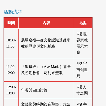
活動流程
時間
內容
地點
7樓 世
10:30-
展場巡禮—從文物認識基督宗
界宗教
11:00
教的歷史與文化脈絡
展示大
廳
7樓 宇
11:00-
「聖母經」（Ave Maria）背景
宙創世
12:00
及初期教會、葛利果聖歌
廳
12:00-
7樓 方
午餐與自由討論
13:00
寸之間
文藝復興時期複音聖樂：兼談
7樓 宇