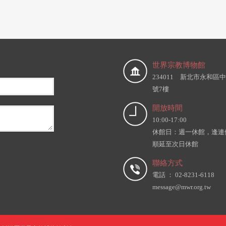
世界宗教博物館
234011 新北市永和區中
號7樓
開放時間
10:00-17:00
休館日：週一休館，逢連
順延至次日休館
聯絡方式
電話 ： 02-8231-6118
message@mwr.org.tw