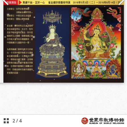
2
/
4