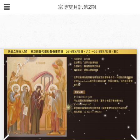
宗博雙月訊第2期