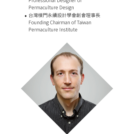
Professional Designer of
Permaculture Design
台灣樸門永續設計學會創會理事長
Founding Chairman of Taiwan
Permaculture Institute