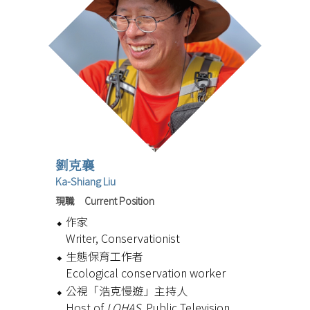
劉克襄
Ka-Shiang Liu
現職 Current Position
作家
Writer, Conservationist
生態保育工作者
Ecological conservation worker
公視「浩克慢遊」主持人
Host of
LOHAS
, Public Television