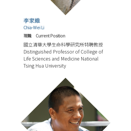
李家維
Chia-Wei Li
現職 Current Position
國立清華大學生命科學研究所特聘教授
Distinguished Professor of College of
Life Sciences and Medicine National
Tsing Hua University