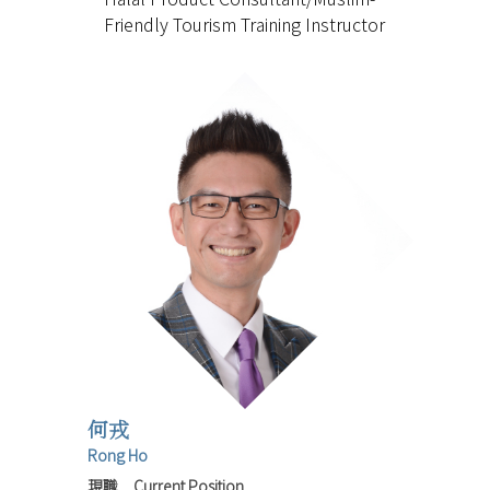
Friendly Tourism Training Instructor
何戎
Rong Ho
現職 Current Position