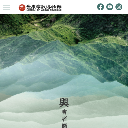
與
者
簡
會
介