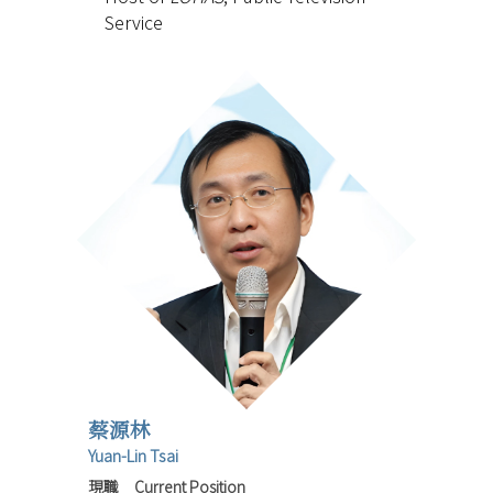
Service
蔡源林
Yuan-Lin Tsai
現職 Current Position