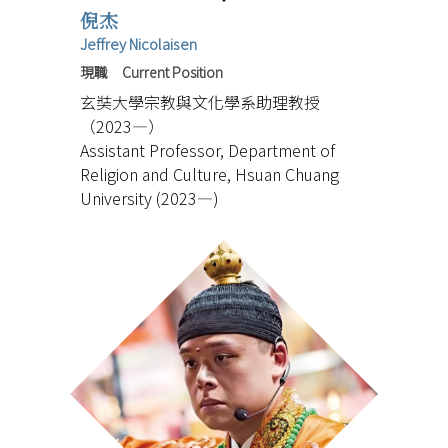
倪杰
Jeffrey Nicolaisen
現職 Current Position
玄奘大學宗教與文化學系助理教授
（2023—）
Assistant Professor, Department of
Religion and Culture, Hsuan Chuang
University (2023—)