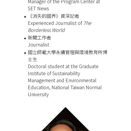
Manager of the Program Center at
SET News
《消失的國界》資深記者
Experienced Journalist of
The
Borderless World
新聞工作者
Journalist
國立師範大學永續管理與環境教育所博
士生
Doctoral student at the Graduate
Institute of Sustainability
Management and Environmental
Education, National Taiwan Normal
University