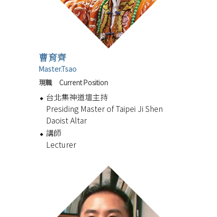
曹育齊
Master.Tsao
現職 Current Position
台北集神道壇主持
Presiding Master of Taipei Ji Shen
Daoist Altar
講師
Lecturer