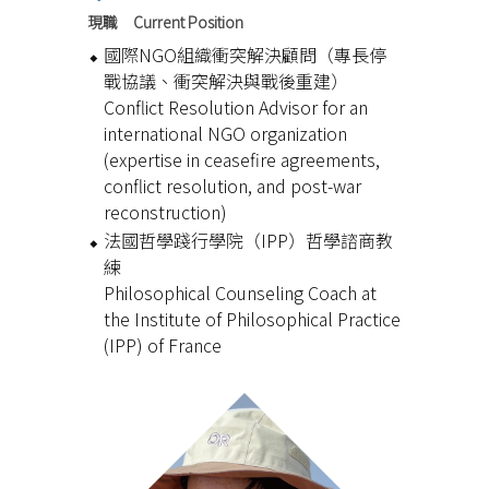
現職 Current Position
國際NGO組織衝突解決顧問（專長停
戰協議、衝突解決與戰後重建）
Conflict Resolution Advisor for an
international NGO organization
(expertise in ceasefire agreements,
conflict resolution, and post-war
reconstruction)
法國哲學踐行學院（IPP）哲學諮商教
練
Philosophical Counseling Coach at
the Institute of Philosophical Practice
(IPP) of France