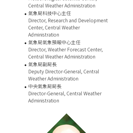
Central Weather Administration
氣象局科技中心主任
Director, Research and Development
Center, Central Weather
Administration
氣象局氣象預報中心主任
Director, Weather Forecast Center,
Central Weather Administration
氣象局副局長
Deputy Director-General, Central
Weather Administration
中央氣象局局長
Director-General, Central Weather
Administration