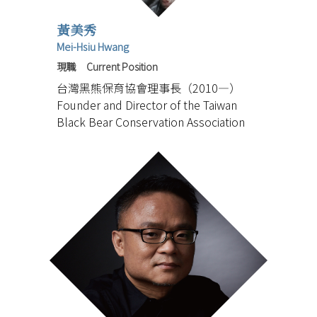
黃美秀
Mei-Hsiu Hwang
現職 Current Position
台灣黑熊保育協會理事長（2010—）
Founder and Director of the Taiwan
Black Bear Conservation Association