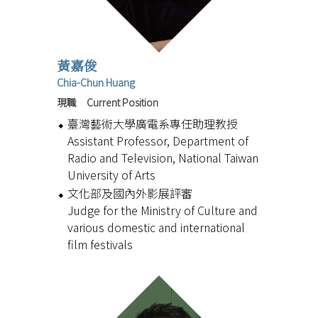
黃嘉俊
Chia-Chun Huang
現職 Current Position
臺灣藝術大學廣電系專任助理教授
Assistant Professor, Department of
Radio and Television, National Taiwan
University of Arts
文化部及國內外影展評審
Judge for the Ministry of Culture and
various domestic and international
film festivals