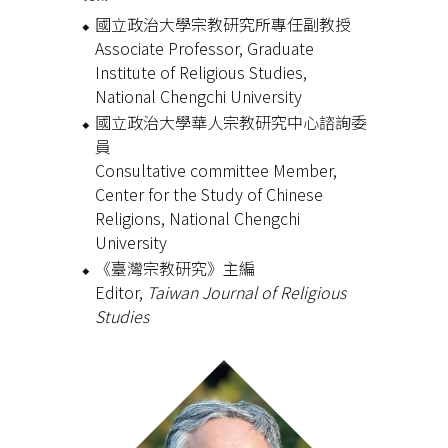
國立政治大學宗教研究所專任副教授
Associate Professor, Graduate
Institute of Religious Studies,
National Chengchi University
國立政治大學華人宗教研究中心諮詢委
員
Consultative committee Member,
Center for the Study of Chinese
Religions, National Chengchi
University
《臺灣宗教研究》主編
Editor,
Taiwan Journal of Religious
Studies