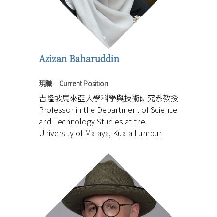
Azizan Baharuddin
現職 Current Position
吉隆坡馬來亞大學科學與技術研究系教授
Professor in the Department of Science
and Technology Studies at the
University of Malaya, Kuala Lumpur