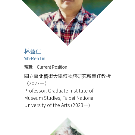
林益仁
Yih-Ren Lin
現職 Current Position
國立臺北藝術大學博物館研究所專任教授
（2023—）
Professor, Graduate Institute of
Museum Studies, Taipei National
University of the Arts (2023—)