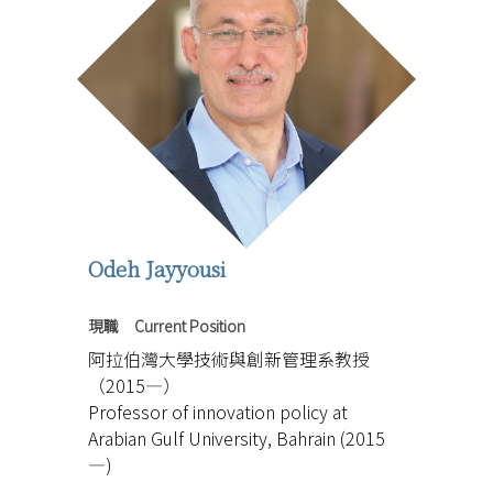
Odeh Jayyousi
現職 Current Position
阿拉伯灣大學技術與創新管理系教授
（2015—）
Professor of innovation policy at
Arabian Gulf University, Bahrain (2015
—)