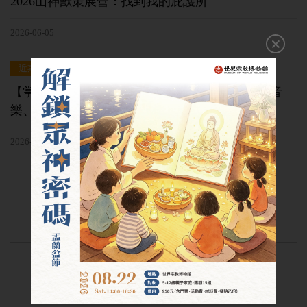
2026山神獸策展營：找到我的庇護所
2026-06-05
近期活動
【掌櫃講堂】宗教讚誦XI——恆河之聲：從印度音
樂、西塔琴到世界融合的吟遊旅程
2026-05-15
當期展覽
Current Exhibitions