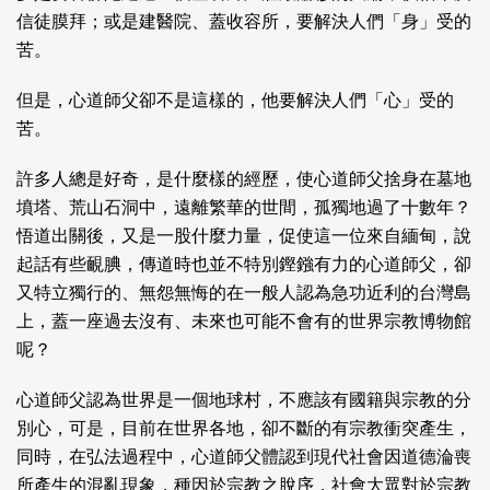
信徒膜拜；或是建醫院、蓋收容所，要解決人們「身」受的
苦。
但是，心道師父卻不是這樣的，他要解決人們「心」受的
苦。
許多人總是好奇，是什麼樣的經歷，使心道師父捨身在墓地
墳塔、荒山石洞中，遠離繁華的世間，孤獨地過了十數年？
悟道出關後，又是一股什麼力量，促使這一位來自緬甸，說
起話有些靦腆，傳道時也並不特別鏗鏹有力的心道師父，卻
又特立獨行的、無怨無悔的在一般人認為急功近利的台灣島
上，蓋一座過去沒有、未來也可能不會有的世界宗教博物館
呢？
心道師父認為世界是一個地球村，不應該有國籍與宗教的分
別心，可是，目前在世界各地，卻不斷的有宗教衝突產生，
同時，在弘法過程中，心道師父體認到現代社會因道德淪喪
所產生的混亂現象，種因於宗教之脫序，社會大眾對於宗教