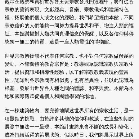
觀眾在觀察和賞析世界各主要宗教發展的過程中，將可從各
宗教的藝術表現、文獻經典、音樂、宗教儀式和建築特色
裡，拓展他們個人或文化的經驗。我們希望經由本館，不同
宗教信仰的人們能夠一同努力提昇世界和平、增進人類的福
祉。本館讚揚對人類共同真理信念的覺醒，以及各信仰與傳
統獨一無二的特質。這是一座人類靈性的博物館。
世界宗教博物館不代表任何宗教，也不對任何宗教做僭越的
變動。本館獨特的教育宗旨是：教導觀眾認識宗教與宗教生
活，提供資訊和指導性經驗，以了解宗教教義表現的豐富
性，認知到各宗教間有相似處，也有差異性，並以此認識為
根基，發展出世界各人種之間的體諒、和平與愛。本館為本
地和國際觀眾促進個人和團體學習的場地。
在一棟建築物內，要完善地闡述世界所有的宗教生活，是一
項艱鉅的挑戰。由於許多其他的信仰和教派，在這些初期的
展覽中無法一一呈現，本館計畫將來會不斷的成長和變化，
成為持續活躍的策展狀態。假以時日，我們將展示世界上所