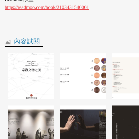
https://readmoo.com/book/2103431540001
內容試閱