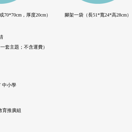
70*70cm，厚度20cm）
腳架一袋（長51*寬24*高28cm）
請
0（一套主題；不含運費）
 中小學
03 教育推廣組