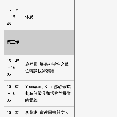
15：35
－15：
休息
45
第三場
15：45
施登騰, 展品神聖性之數
－16：
位轉譯技術芻議
05
16：05
Youngram, Kim, 佛教儀式
－16：
刺繡莊嚴具和博物館展覽
35
的意義
16：35
李豐楙, 道教圖畫與文人