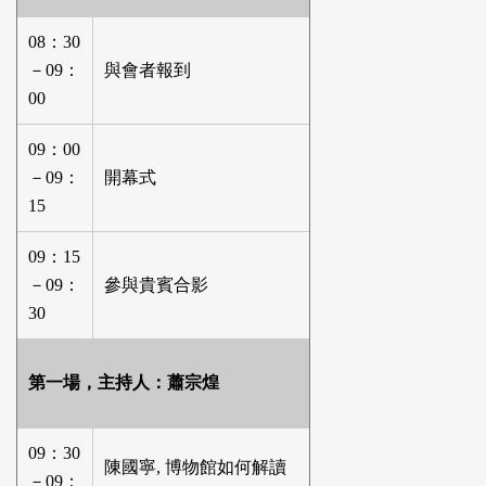
08：30
－09：
與會者報到
00
09：00
－09：
開幕式
15
09：15
－09：
參與貴賓合影
30
第一場，主持人：蕭宗煌
09：30
陳國寧, 博物館如何解讀
－09：