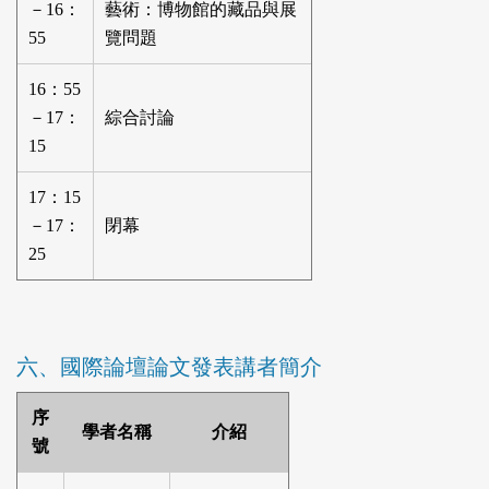
－16：
藝術：博物館的藏品與展
55
覽問題
16：55
－17：
綜合討論
15
17：15
－17：
閉幕
25
六、國際論壇論文發表講者簡介
序
學者名稱
介紹
號