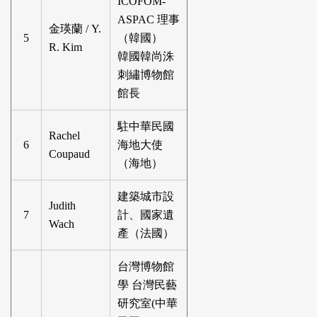
ICOFOM-
ASPAC 理事
金瑛蘭 / Y.
5
（韓國）
R. Kim
韓國韓尚洙
刺繡博物館
館長
駐中華民國
Rachel
6
海地大使
Coupaud
（海地）
建築城市設
Judith
7
計、國家遺
Wach
產（法國）
台灣博物館
學 台灣民藝
研究室(中華