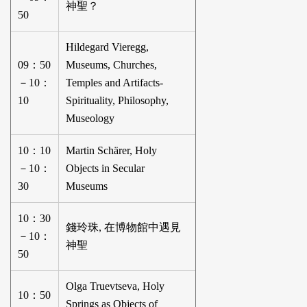
神聖？
50
Hildegard Vieregg,
09：50
Museums, Churches,
－10：
Temples and Artifacts-
10
Spirituality, Philosophy,
Museology
10：10
Martin Schärer, Holy
－10：
Objects in Secular
30
Museums
10：30
錢玲珠, 在博物館中遇見
－10：
神聖
50
Olga Truevtseva, Holy
10：50
Springs as Objects of