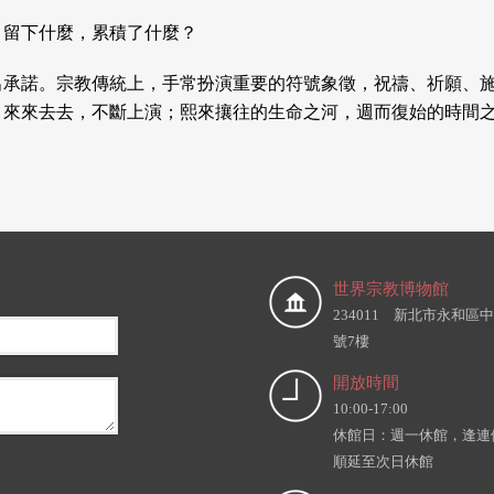
，留下什麼，累積了什麼？
出承諾。宗教傳統上，手常扮演重要的符號象徵，祝禱、祈願、
，來來去去，不斷上演；熙來攘往的生命之河，週而復始的時間
世界宗教博物館
234011 新北市永和區中
號7樓
開放時間
10:00-17:00
休館日：週一休館，逢連
順延至次日休館