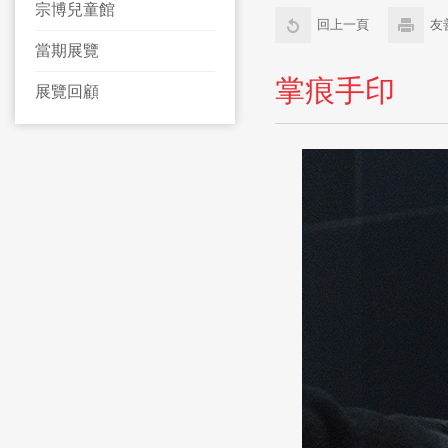
宗博兒童館
回上一頁
友
當期展覽
掌痕手印
展覽回顧