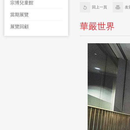
宗博兒童館
回上一頁
友
當期展覽
華嚴世界
展覽回顧