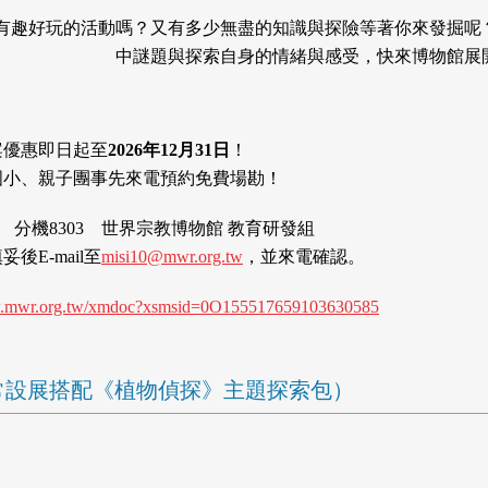
有趣好玩的活動嗎？又有多少無盡的知識與探險等著你來發掘呢
中謎題與探索自身的情緒與感受，快來博物館展
案優惠即日起至
2026年12月31日
！
國小、親子團事先來電預約免費場勘！
118 分機8303 世界宗教博物館 教育研發組
妥後E-mail至
misi10@mwr.org.tw
，並來電確認。
w.mwr.org.tw/xmdoc?xsmsid=0O155517659103630585
探（常設展搭配《植物偵探》主題探索包）