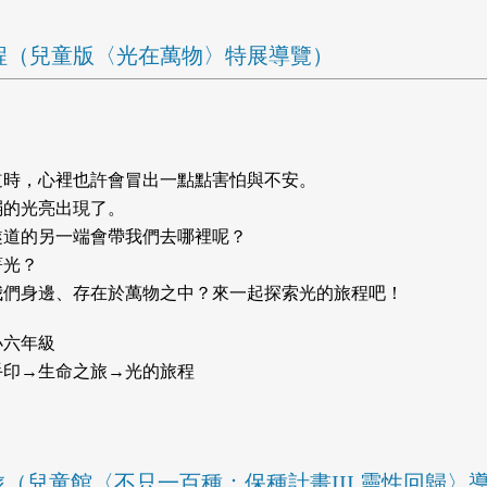
的旅程（兒童版〈光在萬物〉特展導覽）
道時，心裡也許會冒出一點點害怕與不安。
弱的光亮出現了。
隧道的另一端會帶我們去哪裡呢？
著光？
我們身邊、存在於萬物之中？來一起探索光的旅程吧！
小六年級
手印→生命之旅→光的旅程
然之旅（兒童館〈不只一百種：保種計畫III 靈性回歸〉