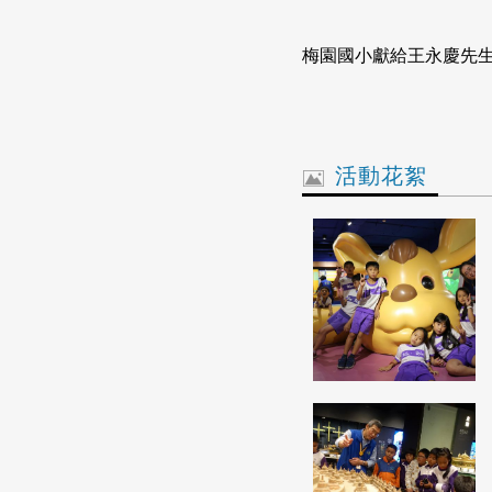
梅園國小獻給王永慶先
活動花絮