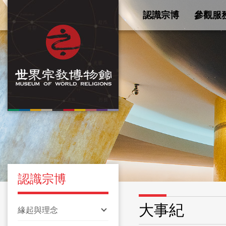
認識宗博
參觀服
認識宗博
大事紀
緣起與理念