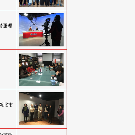
館營運理
。
新北市
。