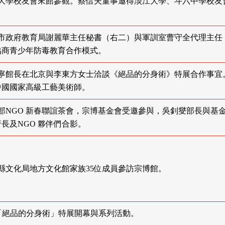
 淡江大學校友會來館參觀。蔡信夫董事邀得淡江大學、斗六中學校友
 台北市政府教育局謝麗華主任秘書（右二）與軍訓室曹守全代理主任
協商青少年防毒教育合作模式。
 陳國寧館長在北京與李東方女士洽談《絕品的分身術》特展合作事宜
中國國家高級工藝美術師。
 外交部NGO 新春聯誼茶會，宗博基金會受邀參與，吳釗燮部長與基
長及NGO 夥伴們合影。
 花蓮縣文化局地方文化館家族35位成員參訪宗博館。
/10 「絕品的分身術」特展開幕與系列活動。