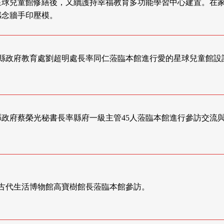
星球兒童館修繕後，又續護持幸福教育多功能學習中心建置。在
感念牆手印壓模。
 新竹縣政府教育處劉超明處長率同仁蒞臨本館進行愛的星球兒童館設
新竹縣政府蔡榮光秘書長率縣府一級主管45人蒞臨本館進行參訪交流
。
 中國古代生活博物館高寶樹館長蒞臨本館參訪。