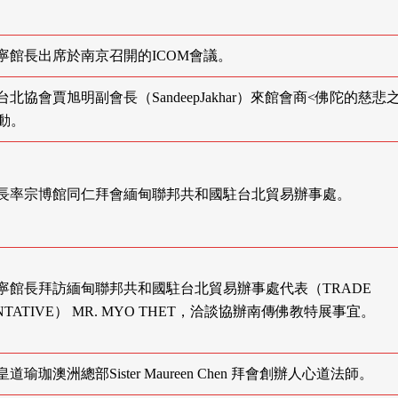
 陳國寧館長出席於南京召開的ICOM會議。
印度台北協會賈旭明副會長（SandeepJakhar）來館會商<佛陀的慈悲
動。
 陳館長率宗博館同仁拜會緬甸聯邦共和國駐台北貿易辦事處。
 陳國寧館長拜訪緬甸聯邦共和國駐台北貿易辦事處代表（TRADE
ENTATIVE） MR. MYO THET，洽談協辦南傳佛教特展事宜。
思皇道瑜珈澳洲總部Sister Maureen Chen 拜會創辦人心道法師。