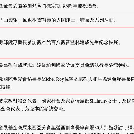
 宗博基金會受邀參加梵蒂岡教宗就職5周年慶祝酒會。
-10/7 「山靈敬－回返祖靈智慧的人間淨土」特展及系列活動。
 新竹縣邱鏡淳縣長參訪觀本館百八觀音暨林建成先生紀念特展。
 緬甸最高教育成就班迪達暨緬甸國家僧伽委員會總執行長蒞館参觀。
天主教國際明愛會秘書長Michel Roy伉儷及宗教與和平協進會秘書長
宗博館。
 新加坡宗教對談會代表，國家社會及家庭發展部Shahrany女士，及錫
基金會代表，蒞臨本館參訪交流。
 宗博發展基金會馬來西亞分會葉聲酉副會長率家屬30人到館參訪，繼2