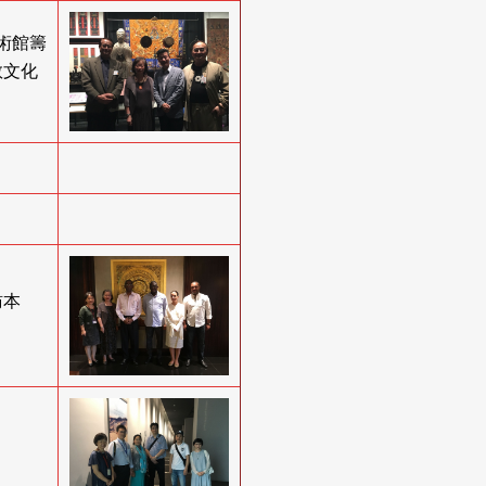
術館籌
教文化
訪本