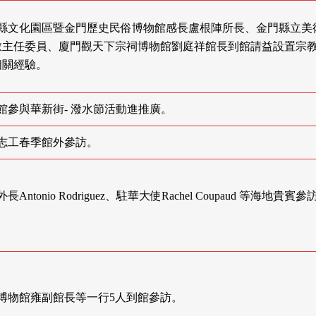
 金門縣文化園區暨金門歷史民俗博物館感長盧根陣所長、金門縣立美
敏主任委員、廈門觀天下宗祠博物館劉庭祥館長到館請益設置宗
相關經驗。
 宗博館參與華新街- 潑水節活動進推廣。
宗博志工春季館外參訪。
地外長Antonio Rodriguez、駐華大使Rachel Coupaud 等海地貴賓參
 浙江博物館雍副館長等一行5人到館參訪。