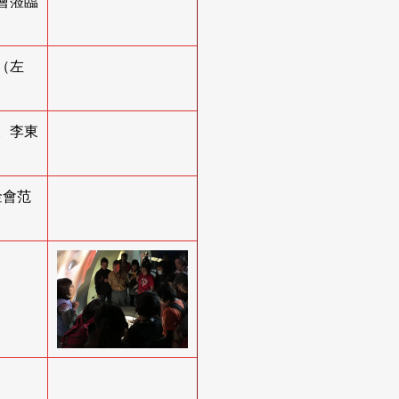
會蒞臨
（左
。李東
金會范