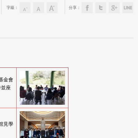
字級：
分享：
教基金會
待並座
物館見學