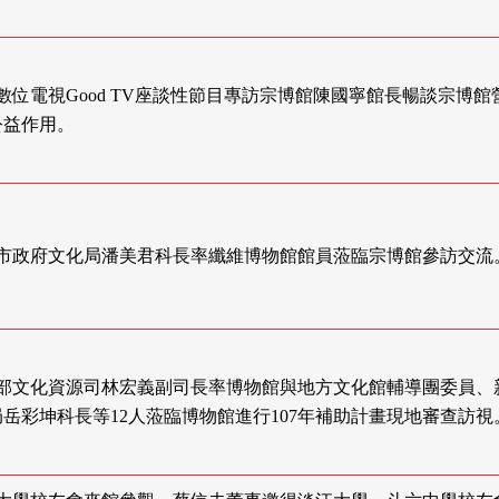
 全國數位電視Good TV座談性節目專訪宗博館陳國寧館長暢談宗博
公益作用。
 台中市政府文化局潘美君科長率纖維博物館館員蒞臨宗博館參訪交流
 文化部文化資源司林宏義副司長率博物館與地方文化館輔導團委員、
岳彩坤科長等12人蒞臨博物館進行107年補助計畫現地審查訪視