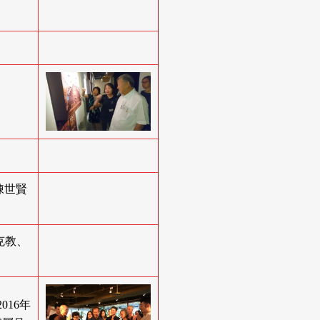
陳世賢
克教、
016年