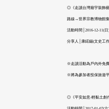
◎《走讀台灣廟宇裝飾藝術
路線→世界宗教博物館集
活動時間│2016-12-11(日)1
分享人│康鍩錫(文史工
※走讀活動為戶內外免
※將為參加者投保旅遊
◎《平安如意-輕黏土創作
活動時間│2017-01-07(六)1