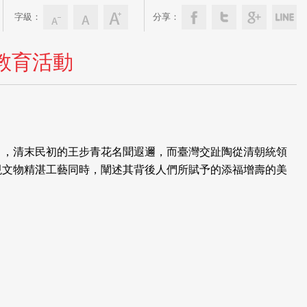
字級：
分享：
教育活動
》，清末民初的王步青花名聞遐邇，而臺灣交趾陶從清朝統領
現文物精湛工藝同時，闡述其背後人們所賦予的添福增壽的美