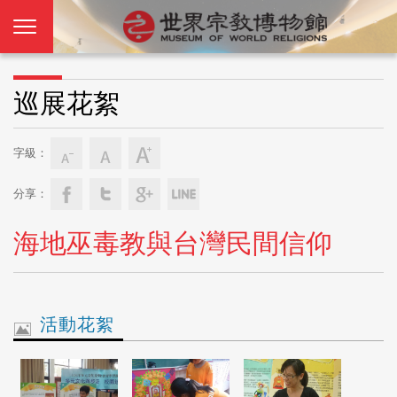
巡展花絮
字級：
分享：
海地巫毒教與台灣民間信仰
活動花絮