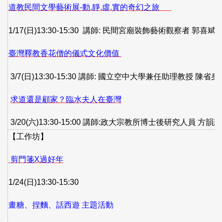
道教民間文學藝術展
-
動
.
靜
.
虛
.
實的奇幻之旅
1/17(
日
)13:30-15:30
講師
:
民間宮廟裝飾藝術觀察者
郭喜斌
臺灣釋教香花僧的儀式文化價值
3/7(
日
)13:30-15:30
講師
:
國立空中大學兼任助理教授
陳省身
求道還是顧家？臨水夫人在臺灣
3/20(
六
)13:30-15:00
講師
:
政大宗教所博士後研究人員
方韻慈
【工作坊】
剪門箋
X
過好年
1/24(
日
)13:30-15:30
畫糖、捏麵、話西遊 主題活動