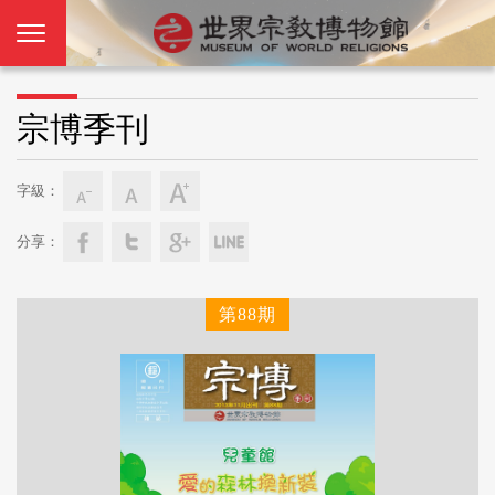
宗博季刊
字級：
分享：
第88期