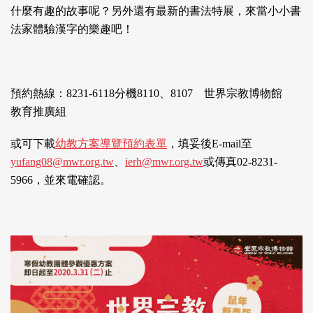
什麼有趣的故事呢？另外還有最新的書法特展，來當小小書
法家體驗漢字的樂趣吧！
預約熱線：8231-6118分機8110、8107 世界宗教博物館
教育推廣組
或可下載
幼教方案導覽預約表單
，填妥後E-mail至
yufang08@mwr.org.tw
、
ierh@mwr.org.tw
或傳真02-8231-
5966，並來電確認。