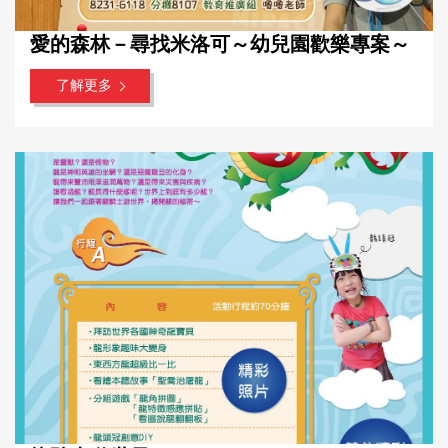
愛的森林－尋找米洛可～幼兒園歡樂專案～
了解更多