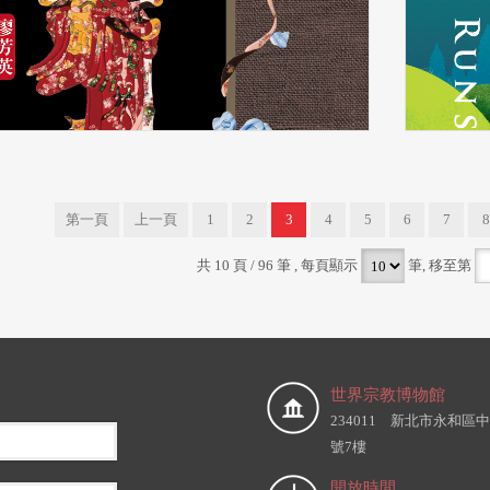
第一頁
上一頁
1
2
3
4
5
6
7
8
共 10 頁 / 96 筆
, 每頁顯示
筆, 移至第
世界宗教博物館
234011 新北市永和區中
號7樓
開放時間